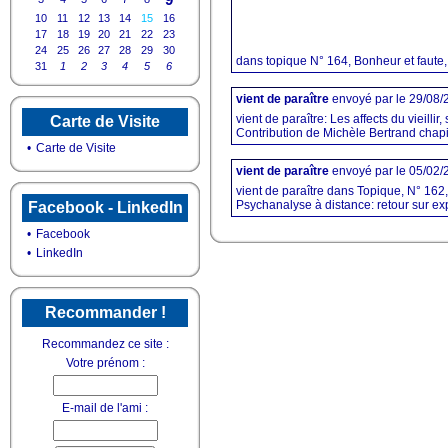
10
11
12
13
14
15
16
17
18
19
20
21
22
23
24
25
26
27
28
29
30
dans topique N° 164, Bonheur et faute, 
31
1
2
3
4
5
6
vient de paraître
envoyé par
le 29/08
vient de paraître: Les affects du vieilli
Carte de Visite
Contribution de Michèle Bertrand chapit
•
Carte de Visite
vient de paraître
envoyé par
le 05/02
vient de paraître dans Topique, N° 162,
Psychanalyse à distance: retour sur e
Facebook - LinkedIn
•
Facebook
•
LinkedIn
Recommander !
Recommandez ce site :
Votre prénom :
E-mail de l'ami :