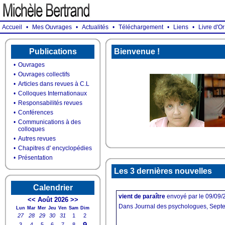
Accueil
•
Mes Ouvrages
•
Actualités
•
Téléchargement
•
Liens
•
Livre d'Or
Publications
Bienvenue !
•
Ouvrages
•
Ouvrages collectifs
•
Articles dans revues à C.L
•
Colloques Internationaux
•
Responsabilités revues
•
Conférences
•
Communications à des
colloques
•
Autres revues
•
Chapitres d' encyclopédies
•
Présentation
Les 3 dernières nouvelles
Calendrier
vient de paraître
envoyé par
le 09/09
<<
Août 2026
>>
Dans Journal des psychologues, Septemb
Lun
Mar
Mer
Jeu
Ven
Sam
Dim
27
28
29
30
31
1
2
9
3
4
5
6
7
8