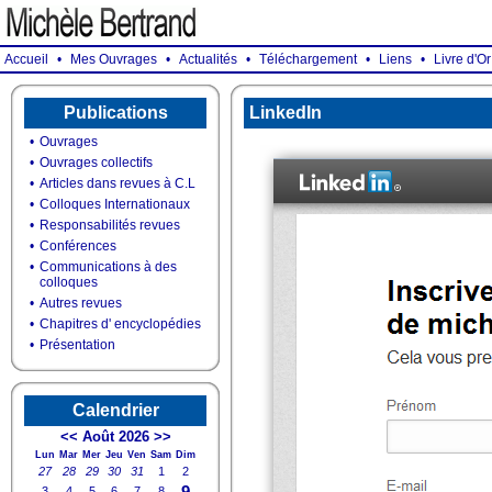
Accueil
•
Mes Ouvrages
•
Actualités
•
Téléchargement
•
Liens
•
Livre d'Or
Publications
LinkedIn
•
Ouvrages
•
Ouvrages collectifs
•
Articles dans revues à C.L
•
Colloques Internationaux
•
Responsabilités revues
•
Conférences
•
Communications à des
colloques
•
Autres revues
•
Chapitres d' encyclopédies
•
Présentation
Calendrier
<<
Août 2026
>>
Lun
Mar
Mer
Jeu
Ven
Sam
Dim
27
28
29
30
31
1
2
9
3
4
5
6
7
8