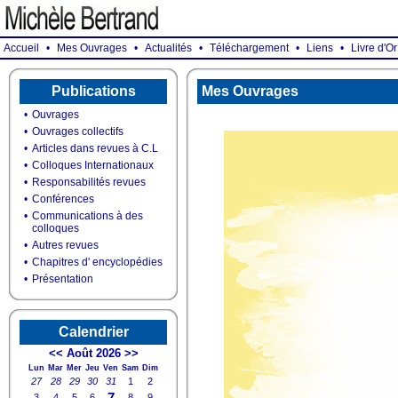
Accueil
•
Mes Ouvrages
•
Actualités
•
Téléchargement
•
Liens
•
Livre d'Or
Publications
Mes Ouvrages
•
Ouvrages
•
Ouvrages collectifs
•
Articles dans revues à C.L
•
Colloques Internationaux
•
Responsabilités revues
•
Conférences
•
Communications à des
colloques
•
Autres revues
•
Chapitres d' encyclopédies
•
Présentation
Calendrier
<<
Août 2026
>>
Lun
Mar
Mer
Jeu
Ven
Sam
Dim
27
28
29
30
31
1
2
7
3
4
5
6
8
9