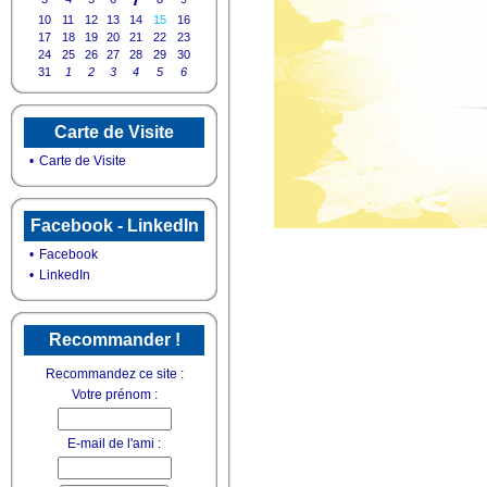
10
11
12
13
14
15
16
17
18
19
20
21
22
23
24
25
26
27
28
29
30
31
1
2
3
4
5
6
Carte de Visite
•
Carte de Visite
Facebook - LinkedIn
•
Facebook
•
LinkedIn
Recommander !
Recommandez ce site :
Votre prénom :
E-mail de l'ami :